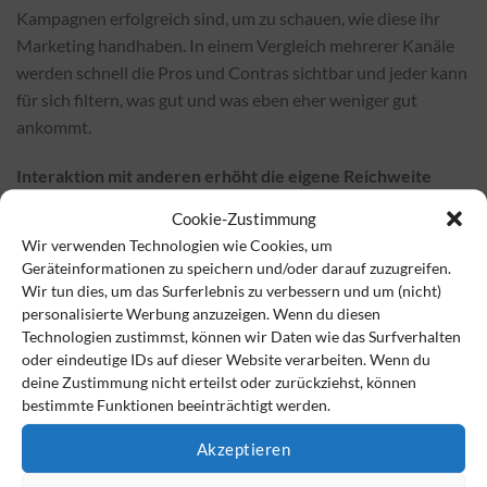
Kampagnen erfolgreich sind, um zu schauen, wie diese ihr
Marketing handhaben. In einem Vergleich mehrerer Kanäle
werden schnell die Pros und Contras sichtbar und jeder kann
für sich filtern, was gut und was eben eher weniger gut
ankommt.
Interaktion mit anderen erhöht die eigene Reichweite
Cookie-Zustimmung
Reichweite zu erlangen funktioniert nicht nur über das
Wir verwenden Technologien wie Cookies, um
Posten eigener Beiträge, sondern auch durch die Interaktion
Geräteinformationen zu speichern und/oder darauf zuzugreifen.
mit anderen. Das heißt: Auf andere Beiträge reagieren. Liken,
Wir tun dies, um das Surferlebnis zu verbessern und um (nicht)
auch wenn man nur die Firma kennt oder selbst wenn einem
personalisierte Werbung anzuzeigen. Wenn du diesen
der Beitrag nicht interessiert. Liest man einen interessanten
Technologien zustimmst, können wir Daten wie das Surfverhalten
oder eindeutige IDs auf dieser Website verarbeiten. Wenn du
Beitrag, ist es immer zu empfehlen, auch etwas dazu zu
deine Zustimmung nicht erteilst oder zurückziehst, können
kommentieren. Beiträge, in denen man markiert, erwähnt
bestimmte Funktionen beeinträchtigt werden.
oder gar verlinkt wurde, immer generell liken und sich per
Kommentar bedanken. Dies ist gerade auch in der Welt von
Akzeptieren
Social Media eine Sache der Wertschätzung und des