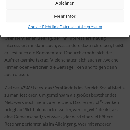
Respekts. Falls es auf der Plattform möglich ist, sollte man
Ablehnen
solche Beiträge mit einem Dankeschön in der eigenen Story
Mehr Infos
reposten.
Cookie-Richtlinie
Datenschutz
Impressum
Dazu ist das Verständnis wichtig, wie die User denken. Ein
User sieht einen Beitrag, der ihn interessiert, häufig
interessiert ihn dann auch, was andere dazu schreiben, heißt:
er liest auch die Kommentare. Dadurch erhöht sich der
Aufmerksamkeitsgrad. Viele schauen sich auch an, welche
Firmen oder Personen die Beiträge liken und folgen dann
auch diesen.
Ziel des VSAV ist es, das Verständnis im Bereich Social Media
zu manifestieren, um gemeinsam als großes bestehendes
Netzwerk noch mehr zu erreichen. Das reine „Ich“-Denken
bringt auf Sicht niemanden weiter, wer im „Wir“ denkt, als
eine Gemeinschaft/Netzwerk, der wird eine viel höhere
Resonanz erfahren als im Alleingang. Wer mit anderen