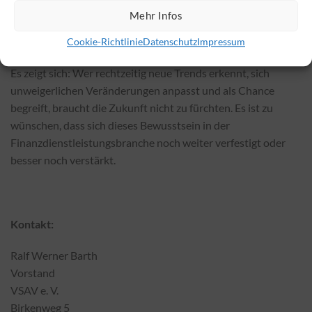
UWP-Fonds – das bewirkt schon eine gewisse
Mehr Infos
Ausnahmestellung im Markt, vor allem bei den Fondspolicen.
Zur Nachahmung empfohlen.
Cookie-Richtlinie
Datenschutz
Impressum
Es zeigt sich: Wer rechtzeitig neue Trends erkennt, sich
unweigerlichen Veränderungen anpasst und als Chance
begreift, braucht die Zukunft nicht zu fürchten. Es ist zu
wünschen, dass sich dieses Bewusstsein in der
Finanzdienstleistungsbranche noch weiter verfestigt oder
besser noch verstärkt.
Kontakt:
Ralf Werner Barth
Vorstand
VSAV e. V.
Birkenweg 5