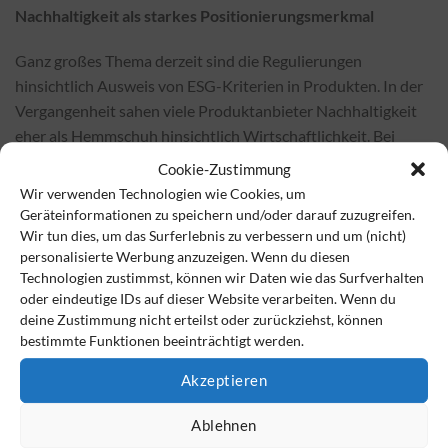
Nachhaltigkeit als starkes Positionierungsmerkmal
Ganz großes Thema derzeit sind die Regulierungen
hinsichtlich Ausweis von ESG-Kriterien in Produkten. In der
Vergangenheit sahen viele Produktanbieter Nachhaltigkeit
eher als Hemmschuh hinsichtlich Wirtschaftlichkeit. Bei
einem gleichzeitig stark gestiegenen Bewusstsein der
Cookie-Zustimmung
Menschen hinsichtlich ethischer Aspekte beim Konsum
Wir verwenden Technologien wie Cookies, um
genauso wie bei der Kapitalanlage sind
Geräteinformationen zu speichern und/oder darauf zuzugreifen.
Umweltverschmutzung oder Missachtung sozialer Standards
Wir tun dies, um das Surferlebnis zu verbessern und um (nicht)
personalisierte Werbung anzuzeigen. Wenn du diesen
zu einem Risiko geworden. Wer hier wie unser Fördermitglied
Technologien zustimmst, können wir Daten wie das Surfverhalten
rechtzeitig seine Produkte dem Artikel 8 der EU-
oder eindeutige IDs auf dieser Website verarbeiten. Wenn du
Offenlegungsverordnung angepasst hat und bestimmten
deine Zustimmung nicht erteilst oder zurückziehst, können
ökologischen und sozialen Anlageprinzipien folgt, kann sich
bestimmte Funktionen beeinträchtigt werden.
im Anlagemarkt entsprechend leistungsstark positionieren.
Akzeptieren
Mittlerweile sind rund zwei Drittel der Canada Life-
Ablehnen
Fondspalette auf Nachhaltigkeit getrimmt, wie bei ihrem