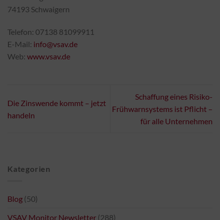
74193 Schwaigern
Telefon: 07138 81099911
E-Mail:
info@vsav.de
Web:
www.vsav.de
Schaffung eines Risiko-
Die Zinswende kommt – jetzt
Frühwarnsystems ist Pflicht –
handeln
für alle Unternehmen
Kategorien
Blog
(50)
VSAV Monitor Newsletter
(288)