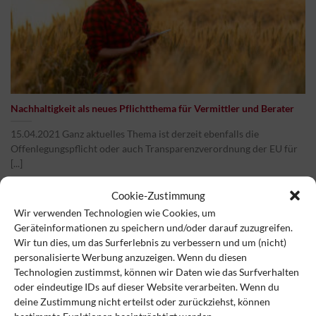
Nachhaltigkeit als neues Pflichtthema für Vermittler und Berater
15.04.2021 Ganz aktuelles Thema ist derzeit ebenfalls die
Offenlegungspflicht oder auch Transparenzverordnung der EU für
[...]
Cookie-Zustimmung
Wir verwenden Technologien wie Cookies, um
Geräteinformationen zu speichern und/oder darauf zuzugreifen.
15
Wir tun dies, um das Surferlebnis zu verbessern und um (nicht)
Apr.
personalisierte Werbung anzuzeigen. Wenn du diesen
Technologien zustimmst, können wir Daten wie das Surfverhalten
oder eindeutige IDs auf dieser Website verarbeiten. Wenn du
deine Zustimmung nicht erteilst oder zurückziehst, können