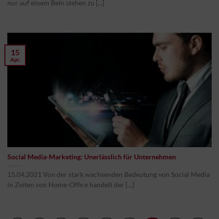
nur auf einem Bein stehen zu [...]
15
Apr.
Social Media-Marketing: Unerlässlich für Unternehmen
15.04.2021 Von der stark wachsenden Bedeutung von Social Media
in Zeiten von Home-Office handelt der [...]