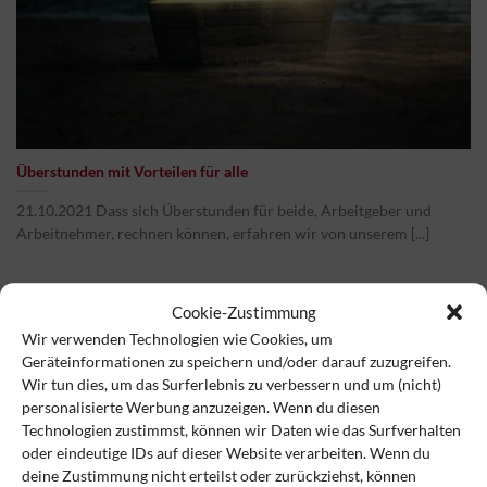
Überstunden mit Vorteilen für alle
21.10.2021 Dass sich Überstunden für beide, Arbeitgeber und
Arbeitnehmer, rechnen können, erfahren wir von unserem [...]
Cookie-Zustimmung
Wir verwenden Technologien wie Cookies, um
21
Geräteinformationen zu speichern und/oder darauf zuzugreifen.
Okt.
Wir tun dies, um das Surferlebnis zu verbessern und um (nicht)
personalisierte Werbung anzuzeigen. Wenn du diesen
Technologien zustimmst, können wir Daten wie das Surfverhalten
oder eindeutige IDs auf dieser Website verarbeiten. Wenn du
deine Zustimmung nicht erteilst oder zurückziehst, können