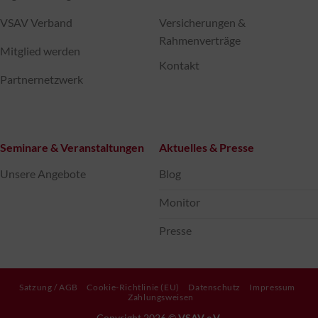
VSAV Verband
Versicherungen &
Rahmenverträge
Mitglied werden
Kontakt
Partnernetzwerk
Seminare & Veranstaltungen
Aktuelles & Presse
Unsere Angebote
Blog
Monitor
Presse
Satzung / AGB
Cookie-Richtlinie (EU)
Datenschutz
Impressum
Zahlungsweisen
Copyright 2026 ©
VSAV e.V.