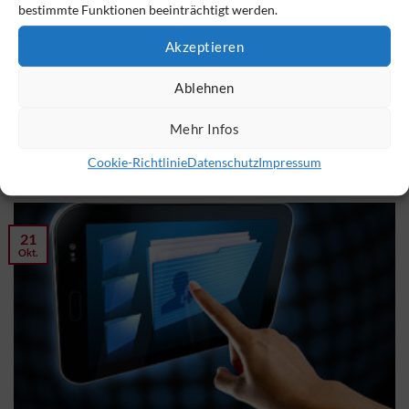
bestimmte Funktionen beeinträchtigt werden.
Akzeptieren
Ausbildung zum Betriebswirt*in bAV (FH) goes digital
Ablehnen
21.10.2021 In der Ausbildung geht nichts mehr ohne online-
Angebote. Gleichzeitig will niemand auf Präsenzveranstaltungen
Mehr Infos
verzichten. [...]
Cookie-Richtlinie
Datenschutz
Impressum
21
Okt.