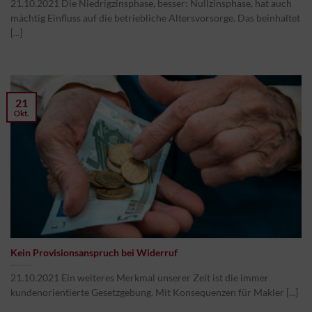
21.10.2021 Die Niedrigzinsphase, besser: Nullzinsphase, hat auch
mächtig Einfluss auf die betriebliche Altersvorsorge. Das beinhaltet
[...]
21
Okt.
Kein Provisionsanspruch bei Widerruf
21.10.2021 Ein weiteres Merkmal unserer Zeit ist die immer
kundenorientierte Gesetzgebung. Mit Konsequenzen für Makler [...]