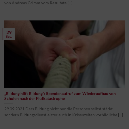
von Andreas Grimm vom Resultate [...]
29
Sep.
„Bildung hilft Bildung“: Spendenaufruf zum Wiederaufbau von
Schulen nach der Flutkatastrophe
29.09.2021 Dass Bildung nicht nur die Personen selbst stärkt,
sondern Bildungsdienstleister auch in Krisenzeiten vorbildliche [...]